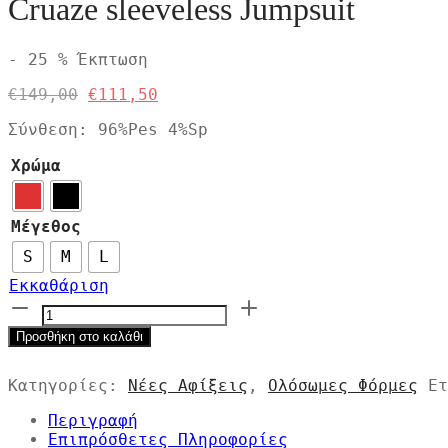
Cruaze sleeveless Jumpsuit
-
25
%
Έκπτωση
Η
Η
€
149,00
€
111,50
αρχική
τρέχουσα
Σύνθεση: 96%Pes 4%Sp
τιμή
τιμή
ήταν:
είναι:
Χρώμα
€149,00.
€111,50.
Μέγεθος
S
M
L
Εκκαθάριση
Cruaze
sleeveless
Προσθήκη στο καλάθι
Jumpsuit
ποσότητα
Κατηγορίες:
Νέες Αφίξεις
,
Ολόσωμες Φόρμες
Ε
Περιγραφή
Επιπρόσθετες Πληροφορίες