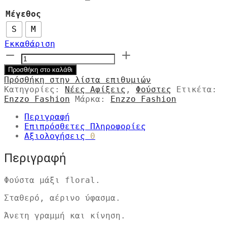
ήταν:
είναι:
Μέγεθος
€99,50.
€74,50.
S
M
Εκκαθάριση
Φούστα
Yasmin
Προσθήκη στο καλάθι
ποσότητα
Πρόσθήκη στην λίστα επιθυμιών
Κατηγορίες:
Νέες Αφίξεις
,
Φούστες
Ετικέτα:
Enzzo Fashion
Μάρκα:
Enzzo Fashion
Περιγραφή
Επιπρόσθετες Πληροφορίες
Αξιολογήσεις
0
Περιγραφή
Φούστα μάξι floral.
Σταθερό, αέρινο ύφασμα.
Άνετη γραμμή και κίνηση.