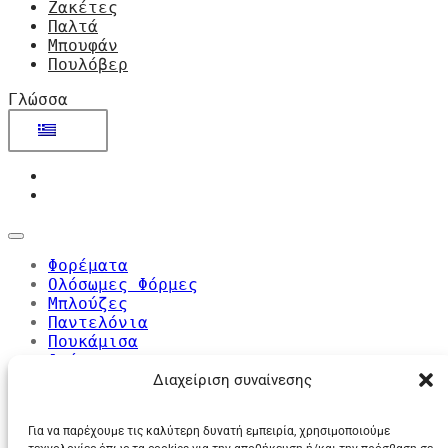
Ζακέτες
Παλτά
Μπουφάν
Πουλόβερ
Γλώσσα
Φορέματα
Ολόσωμες Φόρμες
Μπλούζες
Παντελόνια
Πουκάμισα
Φούστες
Σορτς
Διαχείριση συναίνεσης
Σακάκια
Ζακέτες
Για να παρέχουμε τις καλύτερη δυνατή εμπειρία, χρησιμοποιούμε
Παλτά