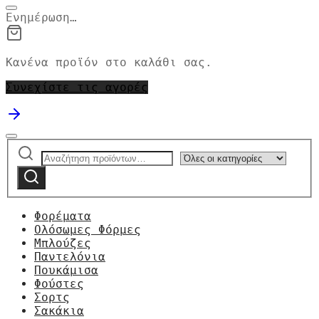
Ενημέρωση…
Κανένα προϊόν στο καλάθι σας.
Συνεχίστε τις αγορές
Αναζήτηση
Narrow
για:
by
Αναζήτηση
category:
Φορέματα
Ολόσωμες Φόρμες
Μπλούζες
Παντελόνια
Πουκάμισα
Φούστες
Σορτς
Σακάκια