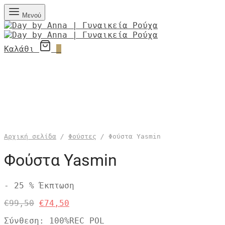
Μενού
Καλάθι
0
Αρχική σελίδα
/
Φούστες
/
Φούστα Yasmin
Φούστα Yasmin
-
25
%
Έκπτωση
Η
Η
€
99,50
€
74,50
αρχική
τρέχουσα
Σύνθεση: 100%REC_POL
τιμή
τιμή