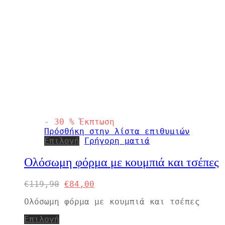
-
30
%
Έκπτωση
Πρόσθήκη στην λίστα επιθυμιών
Αυτό
Επιλογή
Γρήγορη ματιά
το
προϊόν
Ολόσωμη φόρμα με κουμπιά και τσέπες
έχει
πολλές
Η
Η
€
119,90
€
84,00
παραλλαγές.
αρχική
τρέχουσα
Οι
Ολόσωμη φόρμα με κουμπιά και τσέπες
τιμή
τιμή
επιλογές
ήταν:
είναι:
μπορούν
Αυτό
Επιλογή
€119,90.
€84,00.