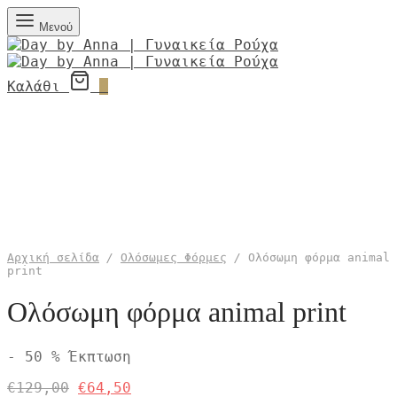
Μενού
Καλάθι
0
Αρχική σελίδα
/
Ολόσωμες Φόρμες
/
Ολόσωμη φόρμα animal
print
Ολόσωμη φόρμα animal print
-
50
%
Έκπτωση
Η
Η
€
129,00
€
64,50