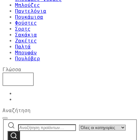
Μπλούζες
Παντελόνια
Πουκάμισα
Φούστες
Σορτς
Σακάκια
Ζακέτες
Παλτά
Μπουφάν
Πουλόβερ
Γλώσσα
Αναζήτηση
Αναζήτηση
Narrow
για:
by
Αναζήτηση
category: