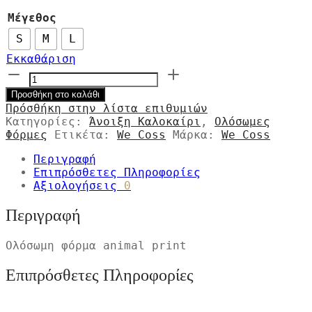
αρχική
τρέχουσα
Μέγεθος
τιμή
τιμή
ήταν:
είναι:
S
M
L
€129,00.
€64,50.
Εκκαθάριση
Ολόσωμη
φόρμα
Προσθήκη στο καλάθι
animal
Πρόσθήκη στην λίστα επιθυμιών
print
Κατηγορίες:
Άνοιξη Καλοκαίρι
,
Ολόσωμες
ποσότητα
Φόρμες
Ετικέτα:
We Coss
Μάρκα:
We Coss
Περιγραφή
Επιπρόσθετες Πληροφορίες
Αξιολογήσεις
0
Περιγραφή
Ολόσωμη φόρμα animal print
Επιπρόσθετες Πληροφορίες