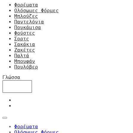
Φορέματα
Ολόσωμες Φόρμες
Μπλούζες
Παντελόνια
Πουκάμισα
Φούστες
Σορτς
Σακάκια
Ζακέτες
Παλτά
Μπουφάν
Πουλόβερ
Γλώσσα
Φορέματα
Ολόσωμες Φόρμες