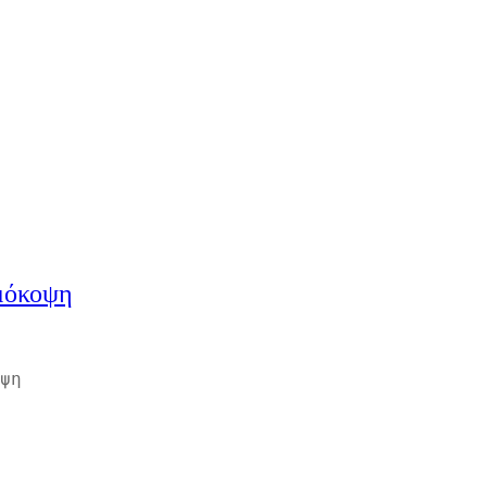
ιμόκοψη
ψη